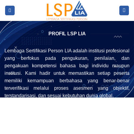
Skip
to
content
PROFIL LSP LIA
Lembaga Sertifikasi Person LIA adalah institusi profesional
yang berfokus pada pengukuran, penilaian, dan
pengakuan kompetensi bahasa bagi individu maupun
institusi. Kami hadir untuk memastikan setiap peserta
memiliki kemampuan berbahasa yang benar-benar
terverifikasi melalui proses asesmen yang objektif,
terstandarisasi, dan sesuai kebutuhan dunia global.
Sebagai lembaga yang berkomitmen pada mutu, kami
mengimplementasikan metode penilaian berbasis standar
kompetensi terkini, didukung asesor berpengalaman serta
sistem evaluasi yang transparan. Setiap sertifikat yang