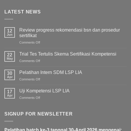
LATEST NEWS
Review progress rekomendasi bsn dan prosedur
12
Jun
sertifikat
Comments Off
on
Review
progress
Trial Tes Tertulis Skema Sertifikasi Kompetensi
22
rekomendasi
May
Comments Off
on
bsn
Trial
dan
Tes
Pelatihan Intern SDM LSP LIA
prosedur
30
Tertulis
Apr
sertifikat
Comments Off
on
Skema
Pelatihan
Sertifikasi
Intern
Uji Kompetensi LSP LIA
Kompetensi
17
SDM
Apr
Comments Off
on
LSP
Uji
LIA
Kompetensi
LSP
SIGNUP FOR NEWSLETTER
LIA
Pelatihan batch ke-3 tanggal 30-April 2026 mengenai: