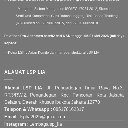
- Mengenal Sistem Manajemen ISO/IEC 17024:2012, Skema
Sertifikasi Kompetensi Guru Bahasa Inggris, Risk Based Thinking
(RBT)Based on ISO 9001:2015, dan ISO 31000:2018
Pelatihan Pra-Asesmen batch2 dari KAN tanggal 06-07 Mei 2026 (full day)
kepada:
- Ketua LSP LIA dan Komite dan manager struktural LSP LIA
ALAMAT LSP LIA
Alamat LSP LIA:
Jl. Pengadegan Timur Raya No.3,
RT.3/RW.2, Pengadegan, Kec. Pancoran, Kota Jakarta
Selatan, Daerah Khusus Ibukota Jakarta 12770
Telepon & Whatsapp :
085178162317
Email
: lsplia2025@gmail.com
Instagram
: Lembagalsp_lia