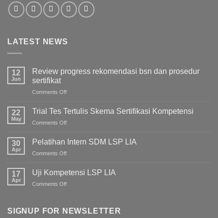
LATEST NEWS
Review progress rekomendasi bsn dan prosedur
12
Jun
sertifikat
Comments Off
on
Review
progress
Trial Tes Tertulis Skema Sertifikasi Kompetensi
22
rekomendasi
May
Comments Off
on
bsn
Trial
dan
Tes
Pelatihan Intern SDM LSP LIA
prosedur
30
Tertulis
Apr
sertifikat
Comments Off
on
Skema
Pelatihan
Sertifikasi
Intern
Uji Kompetensi LSP LIA
Kompetensi
17
SDM
Apr
Comments Off
on
LSP
Uji
LIA
Kompetensi
LSP
SIGNUP FOR NEWSLETTER
LIA