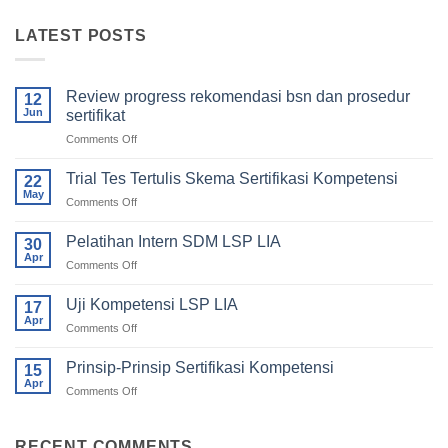
LATEST POSTS
Review progress rekomendasi bsn dan prosedur
12
Jun
sertifikat
Comments Off
on
Review
progress
Trial Tes Tertulis Skema Sertifikasi Kompetensi
22
rekomendasi
May
Comments Off
on
bsn
Trial
dan
Tes
Pelatihan Intern SDM LSP LIA
prosedur
30
Tertulis
Apr
sertifikat
Comments Off
on
Skema
Pelatihan
Sertifikasi
Intern
Uji Kompetensi LSP LIA
Kompetensi
17
SDM
Apr
Comments Off
on
LSP
Uji
LIA
Kompetensi
Prinsip-Prinsip Sertifikasi Kompetensi
15
LSP
Apr
Comments Off
on
LIA
Prinsip-
Prinsip
Sertifikasi
RECENT COMMENTS